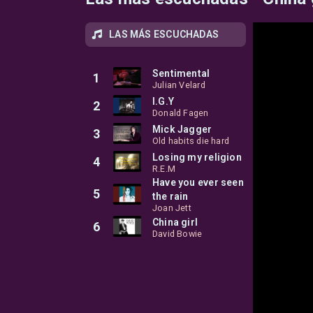
LAS MÁS ESCUCHADAS
Sentimental
1
Julian Velard
I.G.Y
2
Donald Fagen
Mick Jagger
3
Old habits die hard
Losing my religion
4
R.E.M
Have you ever seen
5
the rain
Joan Jett
China girl
6
David Bowie