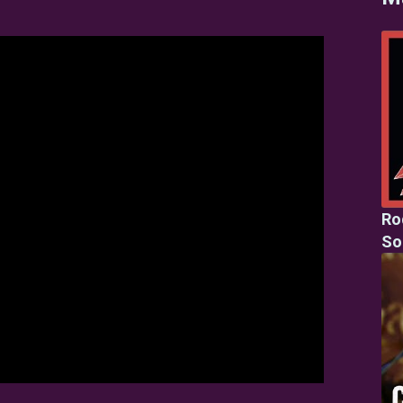
Ro
So