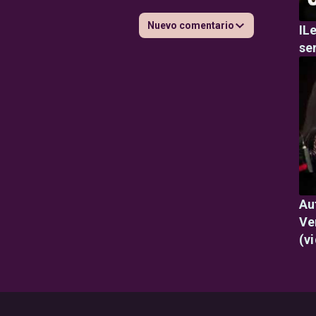
Nuevo comentario
IL
ser
Au
Ve
(v